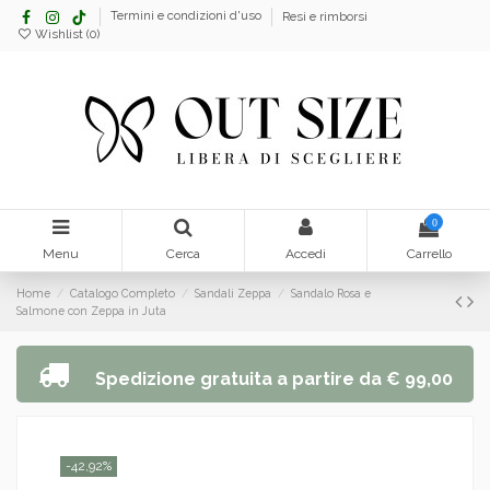
Termini e condizioni d'uso
Resi e rimborsi
Wishlist (
0
)
0
Menu
Cerca
Accedi
Carrello
Home
Catalogo Completo
Sandali Zeppa
Sandalo Rosa e
Salmone con Zeppa in Juta
Spedizione gratuita a partire da € 99,00
-42,92%