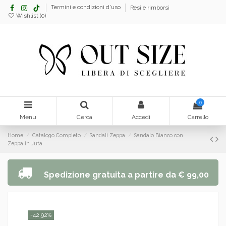
Termini e condizioni d'uso
Resi e rimborsi
Wishlist (
0
)
0
Menu
Cerca
Accedi
Carrello
Home
Catalogo Completo
Sandali Zeppa
Sandalo Bianco con
Zeppa in Juta
Spedizione gratuita a partire da € 99,00
-42,92%