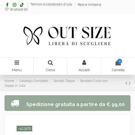
Termini e condizioni d'uso
Resi e rimborsi
Wishlist (
0
)
0
Menu
Cerca
Accedi
Carrello
Home
Catalogo Completo
Sandali Zeppa
Sandalo Cuoio con
Zeppa in Juta
Spedizione gratuita a partire da € 99,00
-42,92%