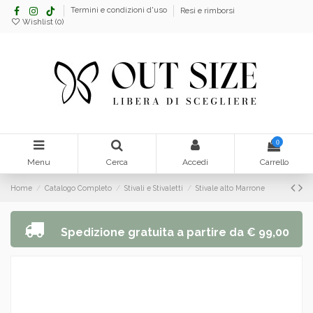
Termini e condizioni d'uso
Resi e rimborsi
Wishlist (
0
)
0
Menu
Cerca
Accedi
Carrello
Home
Catalogo Completo
Stivali e Stivaletti
Stivale alto Marrone
Spedizione gratuita a partire da € 99,00