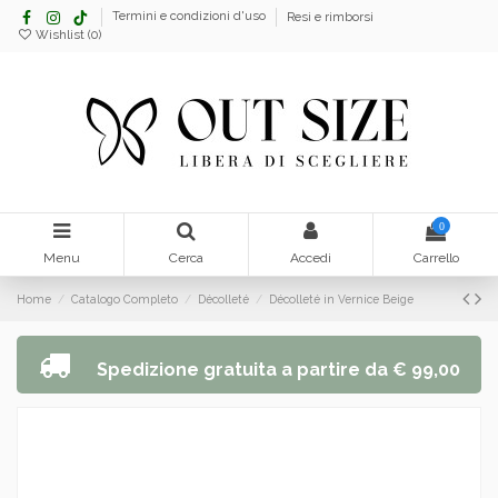
Termini e condizioni d'uso
Resi e rimborsi
Wishlist (
0
)
0
Menu
Cerca
Accedi
Carrello
Home
Catalogo Completo
Décolleté
Décolleté in Vernice Beige
Spedizione gratuita a partire da € 99,00